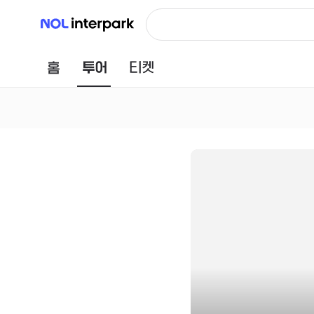
NOL 인터파크
홈
투어
티켓