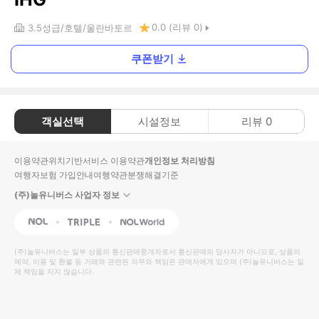
0.0
(리뷰
0
)
3.5
성급
호텔
울란바토르
쿠폰받기
객실선택
시설정보
리뷰
0
이용약관
위치기반서비스 이용약관
개인정보 처리방침
여행자보험 가입안내
여행약관
분쟁해결기준
(주)놀유니버스 사업자 정보
NOL
Triple
Interpark Global
(주)놀유니버스
는 일부 상품의 통신판매중개자로서 통신판매의 당사자가 아니므로, 상품의
예약, 이용 및 환불 등 거래와 관련된 의무와 책임은 판매자에게 있으며
(주)놀유니버스
는 일
체 책임을 지지 않습니다.