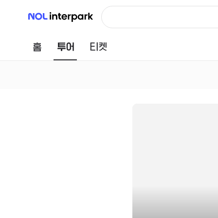
NOL 인터파크
홈
투어
티켓