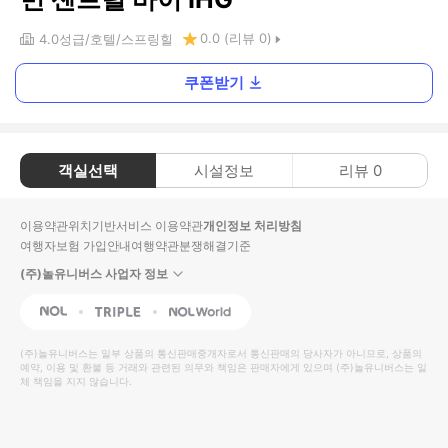
0.0
(리뷰
0
)
4.0
성급
호텔
스프링힐
쿠폰받기
객실선택
시설정보
리뷰
0
이용약관
위치기반서비스 이용약관
개인정보 처리방침
여행자보험 가입안내
여행약관
분쟁해결기준
(주)놀유니버스 사업자 정보
NOL
Triple
Interpark Global
(주)놀유니버스
는 일부 상품의 통신판매중개자로서 통신판매의 당사자가 아니므로, 상품의
예약, 이용 및 환불 등 거래와 관련된 의무와 책임은 판매자에게 있으며
(주)놀유니버스
는 일
체 책임을 지지 않습니다.