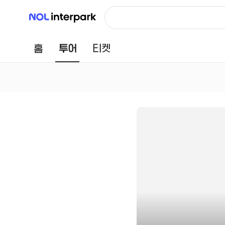
NOL 인터파크
홈
투어
티켓