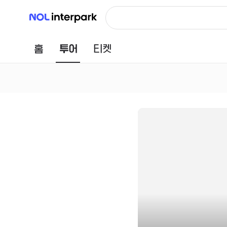
NOL 인터파크
홈
투어
티켓