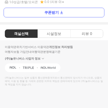
0.0
(리뷰
0
)
1.0
성급
호텔
오피콘
쿠폰받기
객실선택
시설정보
리뷰
0
이용약관
위치기반서비스 이용약관
개인정보 처리방침
여행자보험 가입안내
여행약관
분쟁해결기준
(주)놀유니버스 사업자 정보
NOL
Triple
Interpark Global
(주)놀유니버스
는 일부 상품의 통신판매중개자로서 통신판매의 당사자가 아니므로, 상품의
예약, 이용 및 환불 등 거래와 관련된 의무와 책임은 판매자에게 있으며
(주)놀유니버스
는 일
체 책임을 지지 않습니다.