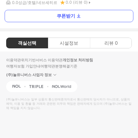
0.0
(리뷰
0
)
0.0
성급
호텔
네브셰히르
쿠폰받기
객실선택
시설정보
리뷰
0
이용약관
위치기반서비스 이용약관
개인정보 처리방침
여행자보험 가입안내
여행약관
분쟁해결기준
(주)놀유니버스 사업자 정보
NOL
Triple
Interpark Global
(주)놀유니버스
는 일부 상품의 통신판매중개자로서 통신판매의 당사자가 아니므로, 상품의
예약, 이용 및 환불 등 거래와 관련된 의무와 책임은 판매자에게 있으며
(주)놀유니버스
는 일
체 책임을 지지 않습니다.