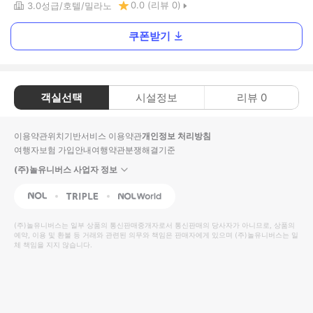
0.0
(리뷰
0
)
3.0
성급
호텔
밀라노
쿠폰받기
객실선택
시설정보
리뷰
0
이용약관
위치기반서비스 이용약관
개인정보 처리방침
여행자보험 가입안내
여행약관
분쟁해결기준
(주)놀유니버스 사업자 정보
NOL
Triple
Interpark Global
(주)놀유니버스
는 일부 상품의 통신판매중개자로서 통신판매의 당사자가 아니므로, 상품의
예약, 이용 및 환불 등 거래와 관련된 의무와 책임은 판매자에게 있으며
(주)놀유니버스
는 일
체 책임을 지지 않습니다.