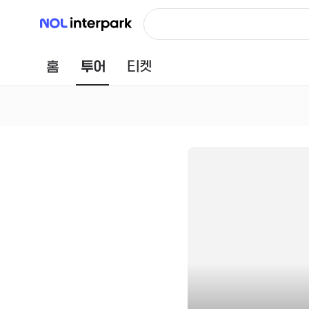
NOL 인터파크
홈
투어
티켓