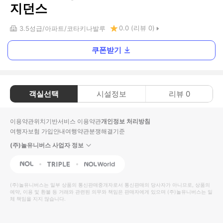
지던스
0.0
(리뷰
0
)
3.5
성급
아파트
코타키나발루
쿠폰받기
객실선택
시설정보
리뷰
0
이용약관
위치기반서비스 이용약관
개인정보 처리방침
여행자보험 가입안내
여행약관
분쟁해결기준
(주)놀유니버스 사업자 정보
NOL
Triple
Interpark Global
(주)놀유니버스
는 일부 상품의 통신판매중개자로서 통신판매의 당사자가 아니므로, 상품의
예약, 이용 및 환불 등 거래와 관련된 의무와 책임은 판매자에게 있으며
(주)놀유니버스
는 일
체 책임을 지지 않습니다.