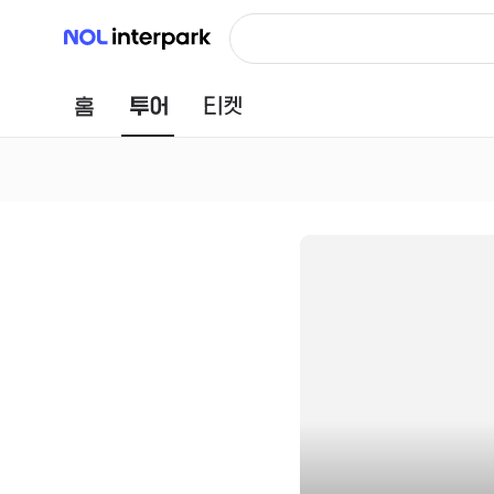
NOL 인터파크
홈
투어
티켓