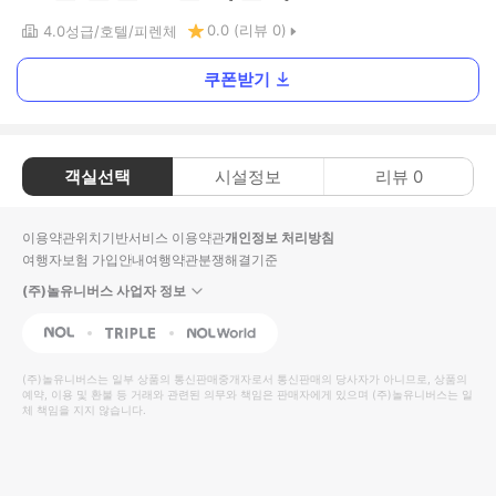
0.0
(리뷰
0
)
4.0
성급
호텔
피렌체
쿠폰받기
객실선택
시설정보
리뷰
0
이용약관
위치기반서비스 이용약관
개인정보 처리방침
여행자보험 가입안내
여행약관
분쟁해결기준
(주)놀유니버스 사업자 정보
NOL
Triple
Interpark Global
(주)놀유니버스
는 일부 상품의 통신판매중개자로서 통신판매의 당사자가 아니므로, 상품의
예약, 이용 및 환불 등 거래와 관련된 의무와 책임은 판매자에게 있으며
(주)놀유니버스
는 일
체 책임을 지지 않습니다.