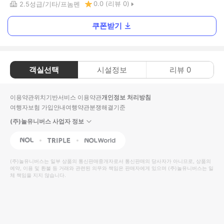
0.0
(리뷰
0
)
2.5
성급
기타
프놈펜
쿠폰받기
객실선택
시설정보
리뷰
0
이용약관
위치기반서비스 이용약관
개인정보 처리방침
여행자보험 가입안내
여행약관
분쟁해결기준
(주)놀유니버스 사업자 정보
NOL
Triple
Interpark Global
(주)놀유니버스
는 일부 상품의 통신판매중개자로서 통신판매의 당사자가 아니므로, 상품의
예약, 이용 및 환불 등 거래와 관련된 의무와 책임은 판매자에게 있으며
(주)놀유니버스
는 일
체 책임을 지지 않습니다.