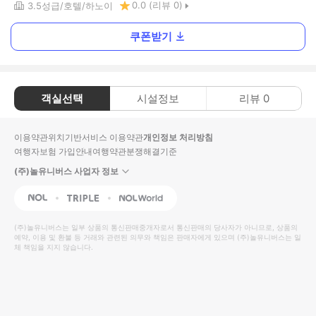
0.0
(리뷰
0
)
3.5
성급
호텔
하노이
쿠폰받기
객실선택
시설정보
리뷰
0
이용약관
위치기반서비스 이용약관
개인정보 처리방침
여행자보험 가입안내
여행약관
분쟁해결기준
(주)놀유니버스 사업자 정보
NOL
Triple
Interpark Global
(주)놀유니버스
는 일부 상품의 통신판매중개자로서 통신판매의 당사자가 아니므로, 상품의
예약, 이용 및 환불 등 거래와 관련된 의무와 책임은 판매자에게 있으며
(주)놀유니버스
는 일
체 책임을 지지 않습니다.