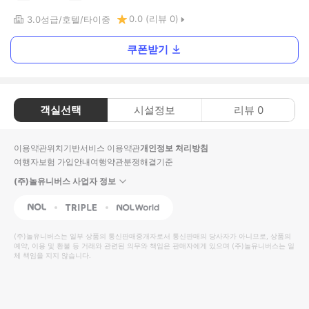
0.0
(리뷰
0
)
3.0
성급
호텔
타이중
쿠폰받기
객실선택
시설정보
리뷰
0
이용약관
위치기반서비스 이용약관
개인정보 처리방침
여행자보험 가입안내
여행약관
분쟁해결기준
(주)놀유니버스 사업자 정보
NOL
Triple
Interpark Global
(주)놀유니버스
는 일부 상품의 통신판매중개자로서 통신판매의 당사자가 아니므로, 상품의
예약, 이용 및 환불 등 거래와 관련된 의무와 책임은 판매자에게 있으며
(주)놀유니버스
는 일
체 책임을 지지 않습니다.