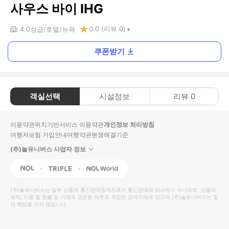
사우스 바이 IHG
0.0
(리뷰
0
)
4.0
성급
호텔
뉴욕
쿠폰받기
객실선택
시설정보
리뷰
0
이용약관
위치기반서비스 이용약관
개인정보 처리방침
여행자보험 가입안내
여행약관
분쟁해결기준
(주)놀유니버스 사업자 정보
NOL
Triple
Interpark Global
(주)놀유니버스
는 일부 상품의 통신판매중개자로서 통신판매의 당사자가 아니므로, 상품의
예약, 이용 및 환불 등 거래와 관련된 의무와 책임은 판매자에게 있으며
(주)놀유니버스
는 일
체 책임을 지지 않습니다.