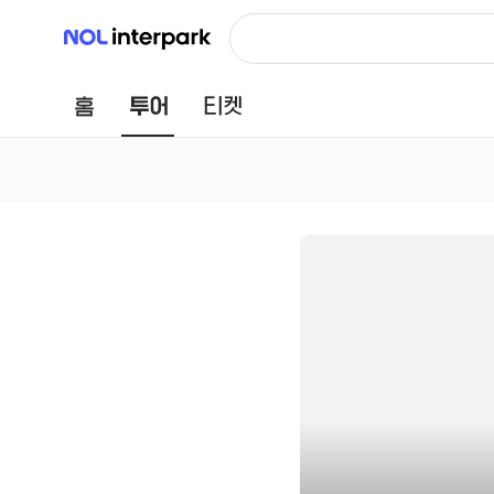
NOL 인터파크
홈
투어
티켓