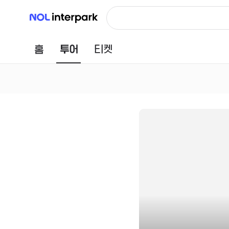
NOL 인터파크
홈
투어
티켓