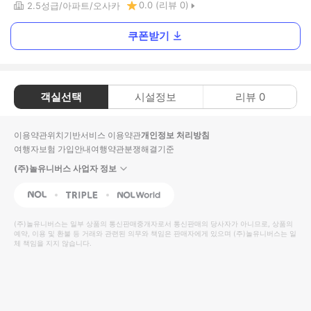
0.0
(리뷰
0
)
2.5
성급
아파트
오사카
쿠폰받기
객실선택
시설정보
리뷰
0
이용약관
위치기반서비스 이용약관
개인정보 처리방침
여행자보험 가입안내
여행약관
분쟁해결기준
(주)놀유니버스 사업자 정보
NOL
Triple
Interpark Global
(주)놀유니버스
는 일부 상품의 통신판매중개자로서 통신판매의 당사자가 아니므로, 상품의
예약, 이용 및 환불 등 거래와 관련된 의무와 책임은 판매자에게 있으며
(주)놀유니버스
는 일
체 책임을 지지 않습니다.