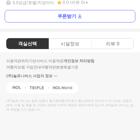
0.0
(리뷰
0
)
3.0
성급
호텔
치앙마이
쿠폰받기
객실선택
시설정보
리뷰
0
이용약관
위치기반서비스 이용약관
개인정보 처리방침
여행자보험 가입안내
여행약관
분쟁해결기준
(주)놀유니버스 사업자 정보
NOL
Triple
Interpark Global
(주)놀유니버스
는 일부 상품의 통신판매중개자로서 통신판매의 당사자가 아니므로, 상품의
예약, 이용 및 환불 등 거래와 관련된 의무와 책임은 판매자에게 있으며
(주)놀유니버스
는 일
체 책임을 지지 않습니다.