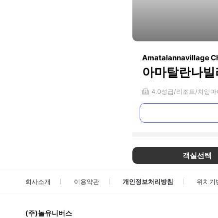
Amatalannavillage C
아마탈란나빌
4.0
성급
리조트
치앙마
객실선택
회사소개
이용약관
개인정보처리방침
위치기
(주)놀유니버스