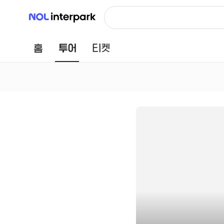
NOL 인터파크
홈
투어
티켓