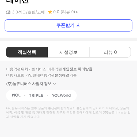
0.0
(리뷰
0
)
3.0
성급
호텔
고베
쿠폰받기
객실선택
시설정보
리뷰
0
이용약관
위치기반서비스 이용약관
개인정보 처리방침
여행자보험 가입안내
여행약관
분쟁해결기준
(주)놀유니버스 사업자 정보
NOL
Triple
Interpark Global
(주)놀유니버스
는 일부 상품의 통신판매중개자로서 통신판매의 당사자가 아니므로, 상품의
예약, 이용 및 환불 등 거래와 관련된 의무와 책임은 판매자에게 있으며
(주)놀유니버스
는 일
체 책임을 지지 않습니다.