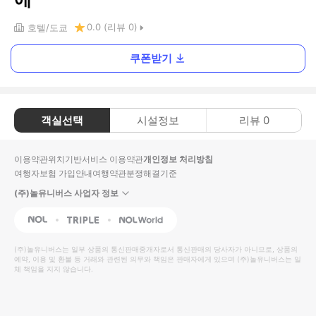
0.0
(리뷰
0
)
호텔
도쿄
쿠폰받기
객실선택
시설정보
리뷰
0
이용약관
위치기반서비스 이용약관
개인정보 처리방침
여행자보험 가입안내
여행약관
분쟁해결기준
(주)놀유니버스 사업자 정보
NOL
Triple
Interpark Global
(주)놀유니버스
는 일부 상품의 통신판매중개자로서 통신판매의 당사자가 아니므로, 상품의
예약, 이용 및 환불 등 거래와 관련된 의무와 책임은 판매자에게 있으며
(주)놀유니버스
는 일
체 책임을 지지 않습니다.