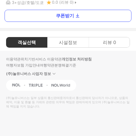
0.0
(리뷰
0
)
3+
성급
호텔
도쿄
쿠폰받기
객실선택
시설정보
리뷰
0
이용약관
위치기반서비스 이용약관
개인정보 처리방침
여행자보험 가입안내
여행약관
분쟁해결기준
(주)놀유니버스 사업자 정보
NOL
Triple
Interpark Global
(주)놀유니버스
는 일부 상품의 통신판매중개자로서 통신판매의 당사자가 아니므로, 상품의
예약, 이용 및 환불 등 거래와 관련된 의무와 책임은 판매자에게 있으며
(주)놀유니버스
는 일
체 책임을 지지 않습니다.