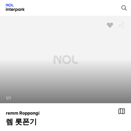
1
/
1
remm Roppongi
렘 롯폰기