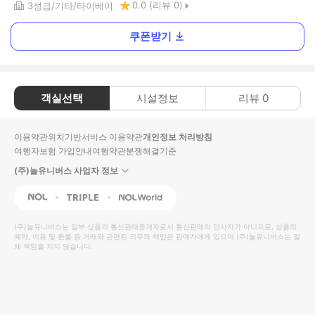
0.0
(리뷰
0
)
3
성급
기타
타이베이
쿠폰받기
객실선택
시설정보
리뷰
0
이용약관
위치기반서비스 이용약관
개인정보 처리방침
여행자보험 가입안내
여행약관
분쟁해결기준
(주)놀유니버스 사업자 정보
NOL
Triple
Interpark Global
(주)놀유니버스
는 일부 상품의 통신판매중개자로서 통신판매의 당사자가 아니므로, 상품의
예약, 이용 및 환불 등 거래와 관련된 의무와 책임은 판매자에게 있으며
(주)놀유니버스
는 일
체 책임을 지지 않습니다.