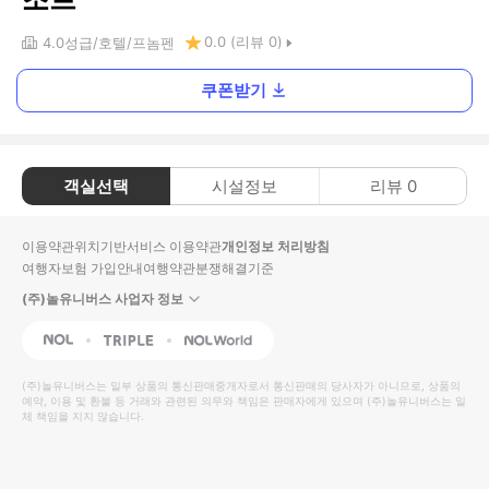
0.0
(리뷰
0
)
4.0
성급
호텔
프놈펜
쿠폰받기
객실선택
시설정보
리뷰
0
이용약관
위치기반서비스 이용약관
개인정보 처리방침
여행자보험 가입안내
여행약관
분쟁해결기준
(주)놀유니버스 사업자 정보
NOL
Triple
Interpark Global
(주)놀유니버스
는 일부 상품의 통신판매중개자로서 통신판매의 당사자가 아니므로, 상품의
예약, 이용 및 환불 등 거래와 관련된 의무와 책임은 판매자에게 있으며
(주)놀유니버스
는 일
체 책임을 지지 않습니다.