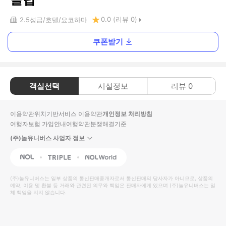
0.0
(리뷰
0
)
2.5
성급
호텔
요코하마
쿠폰받기
객실선택
시설정보
리뷰
0
이용약관
위치기반서비스 이용약관
개인정보 처리방침
여행자보험 가입안내
여행약관
분쟁해결기준
(주)놀유니버스 사업자 정보
NOL
Triple
Interpark Global
(주)놀유니버스
는 일부 상품의 통신판매중개자로서 통신판매의 당사자가 아니므로, 상품의
예약, 이용 및 환불 등 거래와 관련된 의무와 책임은 판매자에게 있으며
(주)놀유니버스
는 일
체 책임을 지지 않습니다.