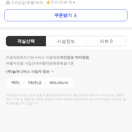
0.0
(리뷰
0
)
3.0
성급
호텔
세부
쿠폰받기
객실선택
시설정보
리뷰
0
이용약관
위치기반서비스 이용약관
개인정보 처리방침
여행자보험 가입안내
여행약관
분쟁해결기준
(주)놀유니버스 사업자 정보
NOL
Triple
Interpark Global
(주)놀유니버스
는 일부 상품의 통신판매중개자로서 통신판매의 당사자가 아니므로, 상품의
예약, 이용 및 환불 등 거래와 관련된 의무와 책임은 판매자에게 있으며
(주)놀유니버스
는 일
체 책임을 지지 않습니다.