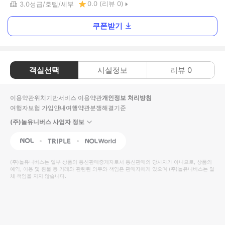
0.0
(리뷰
0
)
3.0
성급
호텔
세부
쿠폰받기
객실선택
시설정보
리뷰
0
이용약관
위치기반서비스 이용약관
개인정보 처리방침
여행자보험 가입안내
여행약관
분쟁해결기준
(주)놀유니버스 사업자 정보
NOL
Triple
Interpark Global
(주)놀유니버스
는 일부 상품의 통신판매중개자로서 통신판매의 당사자가 아니므로, 상품의
예약, 이용 및 환불 등 거래와 관련된 의무와 책임은 판매자에게 있으며
(주)놀유니버스
는 일
체 책임을 지지 않습니다.