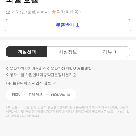
0.0
(리뷰
0
)
2.5
성급
호텔
페이지
쿠폰받기
객실선택
시설정보
리뷰
0
이용약관
위치기반서비스 이용약관
개인정보 처리방침
여행자보험 가입안내
여행약관
분쟁해결기준
(주)놀유니버스 사업자 정보
NOL
Triple
Interpark Global
(주)놀유니버스
는 일부 상품의 통신판매중개자로서 통신판매의 당사자가 아니므로, 상품의
예약, 이용 및 환불 등 거래와 관련된 의무와 책임은 판매자에게 있으며
(주)놀유니버스
는 일
체 책임을 지지 않습니다.