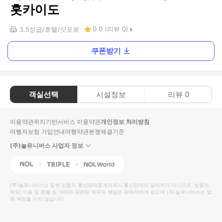
홋카이도
0.0
(리뷰
0
)
3.5
성급
호텔
삿포로
쿠폰받기
객실선택
시설정보
리뷰
0
이용약관
위치기반서비스 이용약관
개인정보 처리방침
여행자보험 가입안내
여행약관
분쟁해결기준
(주)놀유니버스 사업자 정보
NOL
Triple
Interpark Global
(주)놀유니버스
는 일부 상품의 통신판매중개자로서 통신판매의 당사자가 아니므로, 상품의
예약, 이용 및 환불 등 거래와 관련된 의무와 책임은 판매자에게 있으며
(주)놀유니버스
는 일
체 책임을 지지 않습니다.