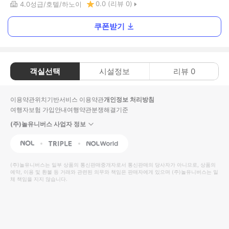
0.0
(리뷰
0
)
4.0
성급
호텔
하노이
쿠폰받기
객실선택
시설정보
리뷰
0
이용약관
위치기반서비스 이용약관
개인정보 처리방침
여행자보험 가입안내
여행약관
분쟁해결기준
(주)놀유니버스 사업자 정보
NOL
Triple
Interpark Global
(주)놀유니버스
는 일부 상품의 통신판매중개자로서 통신판매의 당사자가 아니므로, 상품의
예약, 이용 및 환불 등 거래와 관련된 의무와 책임은 판매자에게 있으며
(주)놀유니버스
는 일
체 책임을 지지 않습니다.