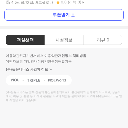
0.0
(리뷰
0
)
4.5
성급
호텔
바르셀로나
쿠폰받기
객실선택
시설정보
리뷰
0
이용약관
위치기반서비스 이용약관
개인정보 처리방침
여행자보험 가입안내
여행약관
분쟁해결기준
(주)놀유니버스 사업자 정보
NOL
Triple
Interpark Global
(주)놀유니버스
는 일부 상품의 통신판매중개자로서 통신판매의 당사자가 아니므로, 상품의
예약, 이용 및 환불 등 거래와 관련된 의무와 책임은 판매자에게 있으며
(주)놀유니버스
는 일
체 책임을 지지 않습니다.