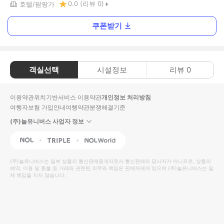
0.0
(리뷰
0
)
호텔
팜팡가
쿠폰받기
객실선택
시설정보
리뷰
0
이용약관
위치기반서비스 이용약관
개인정보 처리방침
여행자보험 가입안내
여행약관
분쟁해결기준
(주)놀유니버스 사업자 정보
NOL
Triple
Interpark Global
(주)놀유니버스
는 일부 상품의 통신판매중개자로서 통신판매의 당사자가 아니므로, 상품의
예약, 이용 및 환불 등 거래와 관련된 의무와 책임은 판매자에게 있으며
(주)놀유니버스
는 일
체 책임을 지지 않습니다.