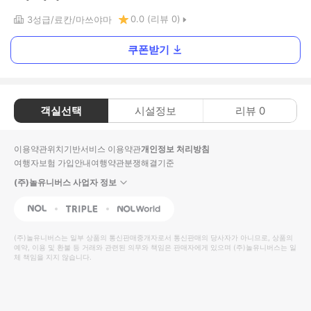
0.0
(리뷰
0
)
3
성급
료칸
마쓰야마
쿠폰받기
객실선택
시설정보
리뷰
0
이용약관
위치기반서비스 이용약관
개인정보 처리방침
여행자보험 가입안내
여행약관
분쟁해결기준
(주)놀유니버스 사업자 정보
NOL
Triple
Interpark Global
(주)놀유니버스
는 일부 상품의 통신판매중개자로서 통신판매의 당사자가 아니므로, 상품의
예약, 이용 및 환불 등 거래와 관련된 의무와 책임은 판매자에게 있으며
(주)놀유니버스
는 일
체 책임을 지지 않습니다.