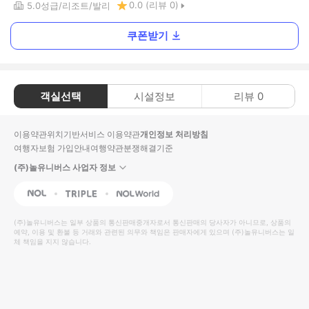
0.0
(리뷰
0
)
5.0
성급
리조트
발리
쿠폰받기
객실선택
시설정보
리뷰
0
이용약관
위치기반서비스 이용약관
개인정보 처리방침
여행자보험 가입안내
여행약관
분쟁해결기준
(주)놀유니버스 사업자 정보
NOL
Triple
Interpark Global
(주)놀유니버스
는 일부 상품의 통신판매중개자로서 통신판매의 당사자가 아니므로, 상품의
예약, 이용 및 환불 등 거래와 관련된 의무와 책임은 판매자에게 있으며
(주)놀유니버스
는 일
체 책임을 지지 않습니다.