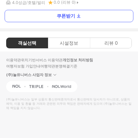
0.0
(리뷰
0
)
4.0
성급
호텔
발리
쿠폰받기
객실선택
시설정보
리뷰
0
이용약관
위치기반서비스 이용약관
개인정보 처리방침
여행자보험 가입안내
여행약관
분쟁해결기준
(주)놀유니버스 사업자 정보
NOL
Triple
Interpark Global
(주)놀유니버스
는 일부 상품의 통신판매중개자로서 통신판매의 당사자가 아니므로, 상품의
예약, 이용 및 환불 등 거래와 관련된 의무와 책임은 판매자에게 있으며
(주)놀유니버스
는 일
체 책임을 지지 않습니다.