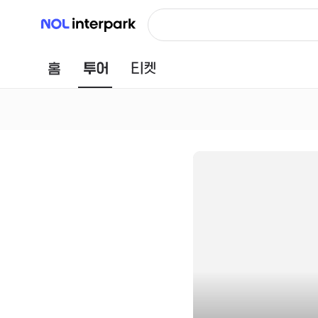
NOL 인터파크
홈
투어
티켓