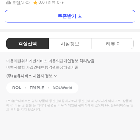
0.0
(리뷰
0
)
호텔
사파
쿠폰받기
객실선택
시설정보
리뷰
0
이용약관
위치기반서비스 이용약관
개인정보 처리방침
여행자보험 가입안내
여행약관
분쟁해결기준
(주)놀유니버스 사업자 정보
NOL
Triple
Interpark Global
(주)놀유니버스
는 일부 상품의 통신판매중개자로서 통신판매의 당사자가 아니므로, 상품의
예약, 이용 및 환불 등 거래와 관련된 의무와 책임은 판매자에게 있으며
(주)놀유니버스
는 일
체 책임을 지지 않습니다.