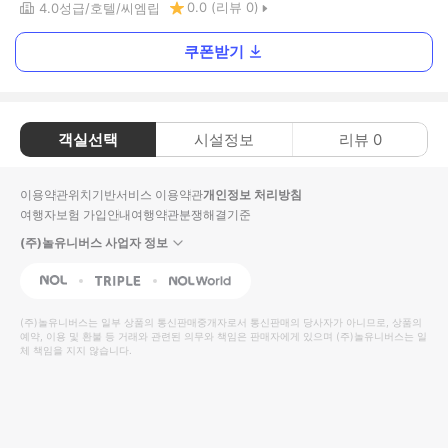
0.0
(리뷰
0
)
4.0
성급
호텔
씨엠립
쿠폰받기
객실선택
시설정보
리뷰
0
이용약관
위치기반서비스 이용약관
개인정보 처리방침
여행자보험 가입안내
여행약관
분쟁해결기준
(주)놀유니버스 사업자 정보
NOL
Triple
Interpark Global
(주)놀유니버스
는 일부 상품의 통신판매중개자로서 통신판매의 당사자가 아니므로, 상품의
예약, 이용 및 환불 등 거래와 관련된 의무와 책임은 판매자에게 있으며
(주)놀유니버스
는 일
체 책임을 지지 않습니다.