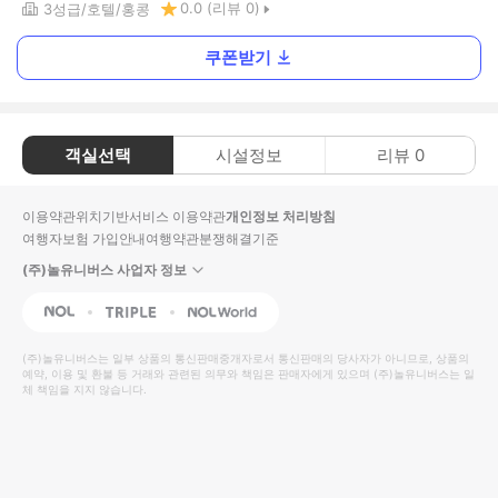
0.0
(리뷰
0
)
3
성급
호텔
홍콩
쿠폰받기
객실선택
시설정보
리뷰
0
이용약관
위치기반서비스 이용약관
개인정보 처리방침
여행자보험 가입안내
여행약관
분쟁해결기준
(주)놀유니버스 사업자 정보
NOL
Triple
Interpark Global
(주)놀유니버스
는 일부 상품의 통신판매중개자로서 통신판매의 당사자가 아니므로, 상품의
예약, 이용 및 환불 등 거래와 관련된 의무와 책임은 판매자에게 있으며
(주)놀유니버스
는 일
체 책임을 지지 않습니다.