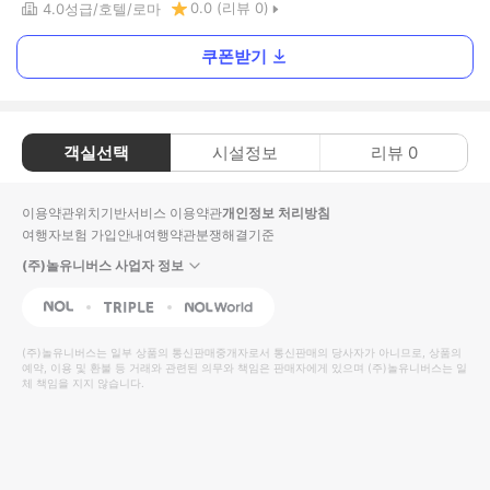
0.0
(리뷰
0
)
4.0
성급
호텔
로마
쿠폰받기
객실선택
시설정보
리뷰
0
이용약관
위치기반서비스 이용약관
개인정보 처리방침
여행자보험 가입안내
여행약관
분쟁해결기준
(주)놀유니버스 사업자 정보
NOL
Triple
Interpark Global
(주)놀유니버스
는 일부 상품의 통신판매중개자로서 통신판매의 당사자가 아니므로, 상품의
예약, 이용 및 환불 등 거래와 관련된 의무와 책임은 판매자에게 있으며
(주)놀유니버스
는 일
체 책임을 지지 않습니다.