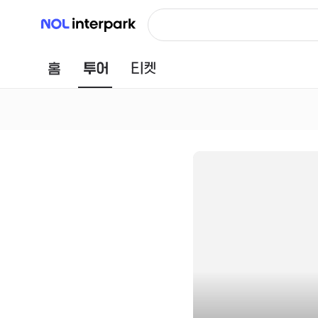
NOL 인터파크
홈
투어
티켓