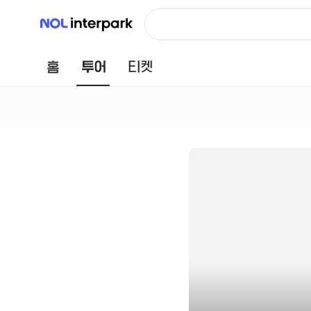
NOL 인터파크
홈
투어
티켓