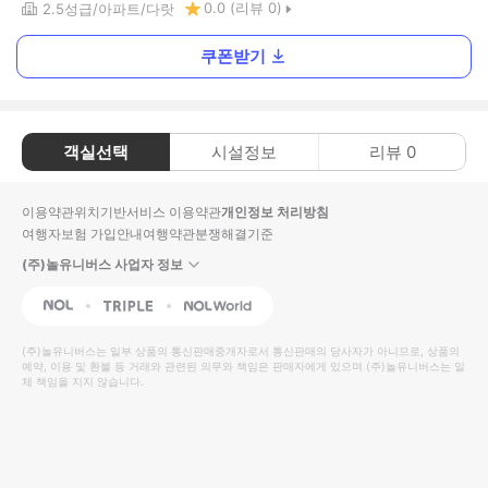
0.0
(리뷰
0
)
2.5
성급
아파트
다랏
쿠폰받기
객실선택
시설정보
리뷰
0
이용약관
위치기반서비스 이용약관
개인정보 처리방침
여행자보험 가입안내
여행약관
분쟁해결기준
(주)놀유니버스 사업자 정보
NOL
Triple
Interpark Global
(주)놀유니버스
는 일부 상품의 통신판매중개자로서 통신판매의 당사자가 아니므로, 상품의
예약, 이용 및 환불 등 거래와 관련된 의무와 책임은 판매자에게 있으며
(주)놀유니버스
는 일
체 책임을 지지 않습니다.