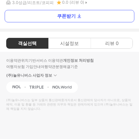
0.0
(리뷰
0
)
3.0
성급
리조트
코피피
쿠폰받기
객실선택
시설정보
리뷰
0
이용약관
위치기반서비스 이용약관
개인정보 처리방침
여행자보험 가입안내
여행약관
분쟁해결기준
(주)놀유니버스 사업자 정보
NOL
Triple
Interpark Global
(주)놀유니버스
는 일부 상품의 통신판매중개자로서 통신판매의 당사자가 아니므로, 상품의
예약, 이용 및 환불 등 거래와 관련된 의무와 책임은 판매자에게 있으며
(주)놀유니버스
는 일
체 책임을 지지 않습니다.