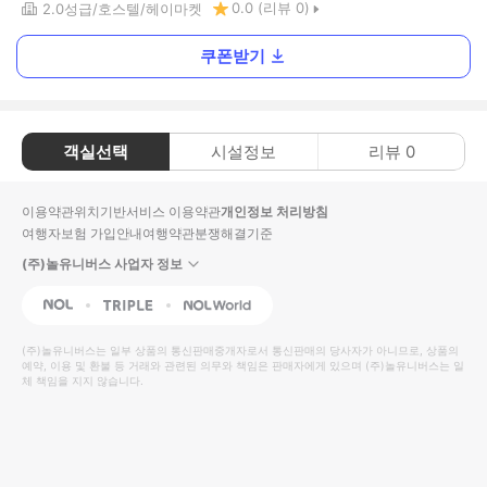
0.0
(리뷰
0
)
2.0
성급
호스텔
헤이마켓
쿠폰받기
객실선택
시설정보
리뷰
0
이용약관
위치기반서비스 이용약관
개인정보 처리방침
여행자보험 가입안내
여행약관
분쟁해결기준
(주)놀유니버스 사업자 정보
NOL
Triple
Interpark Global
(주)놀유니버스
는 일부 상품의 통신판매중개자로서 통신판매의 당사자가 아니므로, 상품의
예약, 이용 및 환불 등 거래와 관련된 의무와 책임은 판매자에게 있으며
(주)놀유니버스
는 일
체 책임을 지지 않습니다.