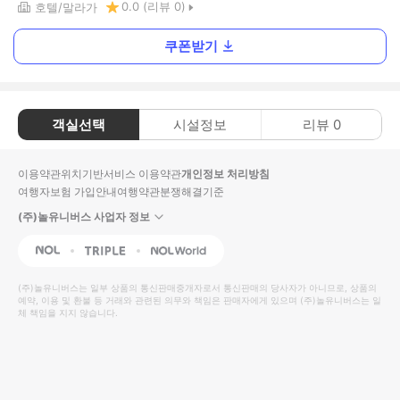
0.0
(리뷰
0
)
호텔
말라가
쿠폰받기
객실선택
시설정보
리뷰
0
이용약관
위치기반서비스 이용약관
개인정보 처리방침
여행자보험 가입안내
여행약관
분쟁해결기준
(주)놀유니버스 사업자 정보
NOL
Triple
Interpark Global
(주)놀유니버스
는 일부 상품의 통신판매중개자로서 통신판매의 당사자가 아니므로, 상품의
예약, 이용 및 환불 등 거래와 관련된 의무와 책임은 판매자에게 있으며
(주)놀유니버스
는 일
체 책임을 지지 않습니다.