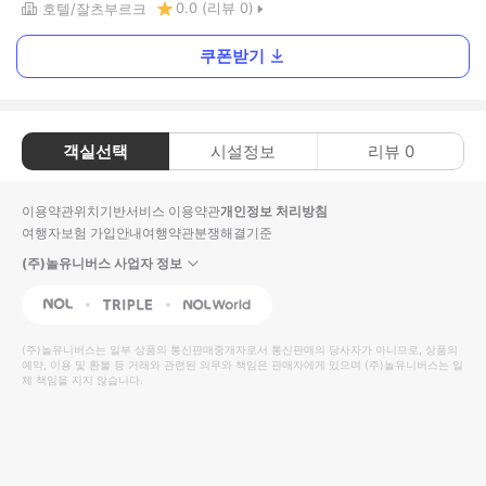
0.0
(리뷰
0
)
호텔
잘츠부르크
쿠폰받기
객실선택
시설정보
리뷰
0
이용약관
위치기반서비스 이용약관
개인정보 처리방침
여행자보험 가입안내
여행약관
분쟁해결기준
(주)놀유니버스 사업자 정보
NOL
Triple
Interpark Global
(주)놀유니버스
는 일부 상품의 통신판매중개자로서 통신판매의 당사자가 아니므로, 상품의
예약, 이용 및 환불 등 거래와 관련된 의무와 책임은 판매자에게 있으며
(주)놀유니버스
는 일
체 책임을 지지 않습니다.